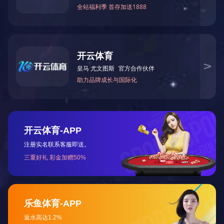
020-87566596
新闻资讯
您现在的位置：
首页
>
新闻资讯
>
公司新闻
>
弱电机房装修主要有哪些内容？
新闻资讯
资讯分类

