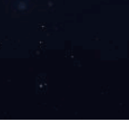
弱电系统建设及智能化系统
信息安全整体解决方案
乐动官方
网站(China)在线/注册/登陆/官网
安全无线网络建设方案
智能
化机房建设及动环监测
分支组网及移动办公
智能化组网解决
方案
新闻资讯
公司新闻
行业新闻
工程案例
国内案例
国外案例
关于我们
公司简介
企业文化
荣誉资质
发展历程
合作品牌
乐动官方网站(China)在线/注册/登陆/官网
乐动官方网站(China)在线/注册/登陆/官网
服务热线：
020-87566596
地址：