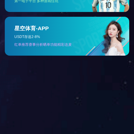
互联网+智能运维是IT运维与互联网深度融合的产物，是运维
管理在云计算、大数据 技术推动下的必然结果。业务运维是
以用户体验为核心，以业务价值为导向，严格遵 循业务运维
监控指标体系和业务运维考评规范，通过梳理业务系统、支撑
系统和管理 系统的业务流程，对业务数据和IT性能进行大数
据采集、整理和关联分析并实时映射 到全局业务拓扑图上，
借助数据可视化工具呈现出来，从而帮助管理者在纷繁复杂的
业务数据和IT性能数据中找到业务规划和企业发展的方向，实
现应用性能的持续提升 和业务的高速增长。
在企业的落地，能够基于大数据技术对现有IT系统进行快速而
高效的信息整合，围绕 用户体验和业务价值实现用户、产
品、业务环节之间实时交互和有效交流，让生产、 经营和管
理的网络化和扁平化成为现实，为企业的数字化、网络化、智
能化、服务化 转型打下坚实的基础。
扫二维码用手机看
首页