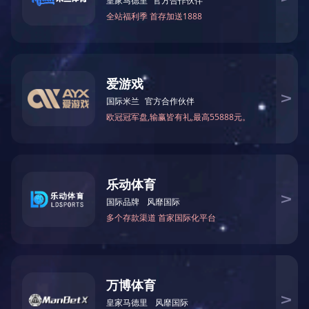
国内案例
国外案例
关于我们

关于我们
进一步了解

公司简介
企业文化
荣誉资质
发展历程
合作品牌
乐动官方网站(China)在线/注册/登陆/官网