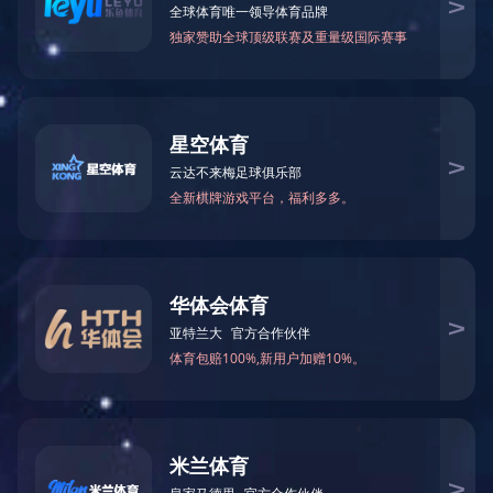
分支组网及移动办公
智能化组网解决方案
新闻资讯

新闻资讯
进一步了解

公司新闻
行业新闻
工程案例

工程案例
进一步了解
