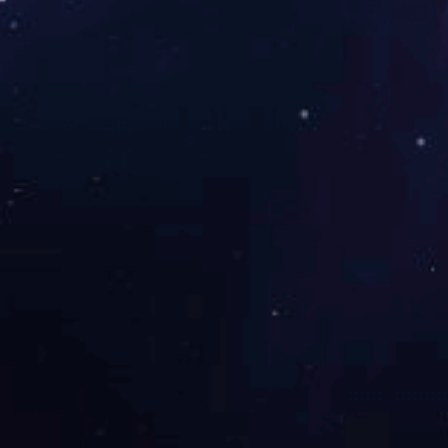
ISO认证
ISO认证
ISO认证
ISO认证
ISO认证
上一页
1
下一页
首页
解决方案
弱电系统建设及智能化系统
信息安全整体解决方案
乐动官方网站
新闻资讯
公司新闻
行业新闻
工程案例
国内案例
国外案例