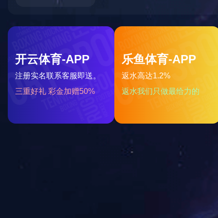
国内案例
国外案例
关于我们

关于我们
进一步了解

公司简介
企业文化
荣誉资质
发展历程
合作品牌
乐动官方网站(China)在线/注册/登陆/官网