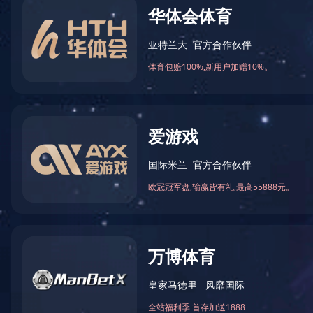
分支组网及移动办公
智能化组网解决方案
新闻资讯

新闻资讯
进一步了解

公司新闻
行业新闻
工程案例

工程案例
进一步了解
